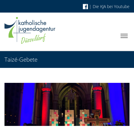
|
Die KJA bei Youtube
Taizé-Gebete