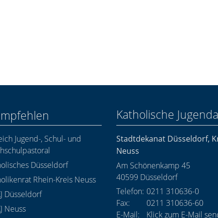
Katholische Jugend
empfehlen
ich Jugend-, Schul- und
Stadtdekanat Düsseldorf, 
hschulpastoral
Neuss
olisches Düsseldorf
Am Schönenkamp 45
40599
Düsseldorf
olikenrat Rhein-Kreis Neuss
Telefon:
0211 310636-0
J Düsseldorf
Fax:
0211 310636-60
J Neuss
E-Mail:
Klick zum E-Mail se