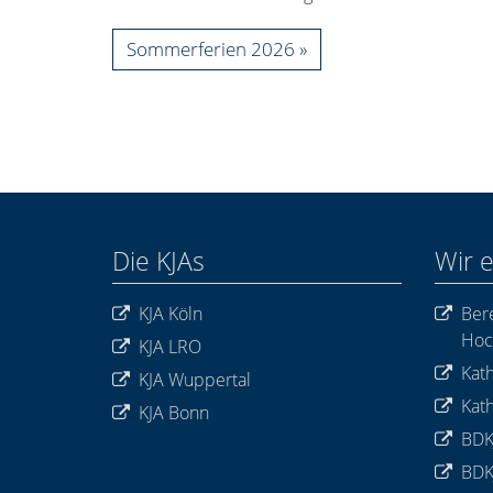
Sommerferien 2026
Die KJAs
Wir 
KJA Köln
Bere
Hoc
KJA LRO
Kath
KJA Wuppertal
Kath
KJA Bonn
BDK
BDK