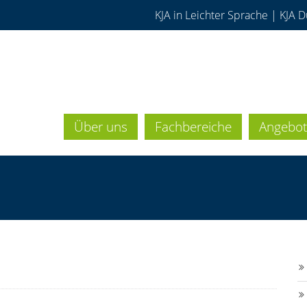
KJA in Leichter Sprache
|
KJA D
Über uns
Fachbereiche
Angebot