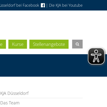
üsseldorf bei Facebook
|
Die KJA bei Youtube
e
Kurse
Stellenangebote
KJA Düsseldorf
Das Team