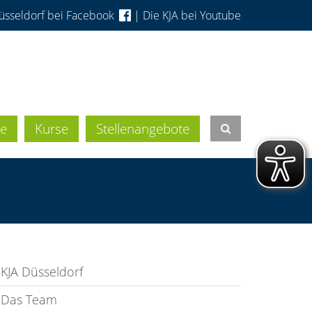
üsseldorf bei Facebook
|
Die KJA bei Youtube
e
Kurse
Stellenangebote
KJA Düsseldorf
Das Team