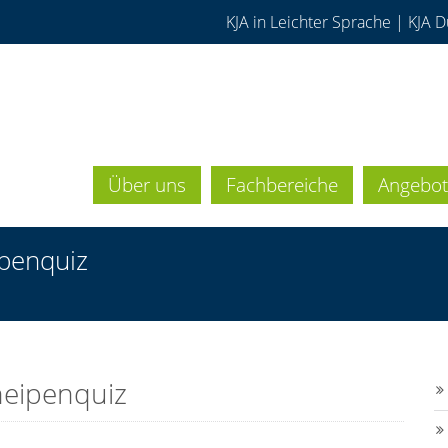
KJA in Leichter Sprache
|
KJA D
Über uns
Fachbereiche
Angebot
penquiz
eipenquiz