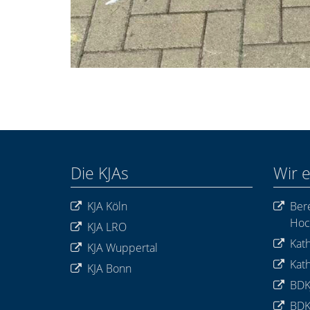
Die KJAs
Wir 
KJA Köln
Bere
Hoc
KJA LRO
Kath
KJA Wuppertal
Kath
KJA Bonn
BDK
BDK