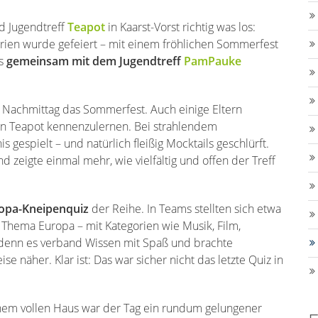
nd Jugendtreff
Teapot
in Kaarst-Vorst richtig was los:
rien wurde gefeiert – mit einem fröhlichen Sommerfest
as
gemeinsam mit dem Jugendtreff
PamPauke
Nachmittag das Sommerfest. Auch einige Eltern
en Teapot kennenzulernen. Bei strahlendem
s gespielt – und natürlich fleißig Mocktails geschlürft.
nd zeigte einmal mehr, wie vielfältig und offen der Treff
opa-Kneipenquiz
der Reihe. In Teams stellten sich etwa
Thema Europa – mit Kategorien wie Musik, Film,
 denn es verband Wissen mit Spaß und brachte
 näher. Klar ist: Das war sicher nicht das letzte Quiz in
nem vollen Haus war der Tag ein rundum gelungener