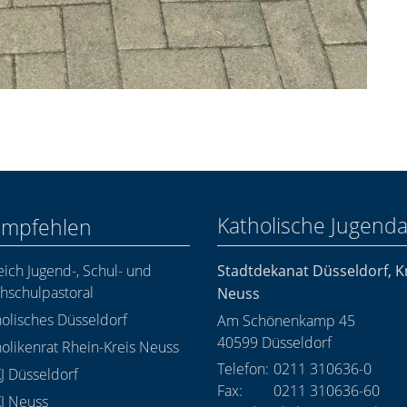
Katholische Jugend
empfehlen
ich Jugend-, Schul- und
Stadtdekanat Düsseldorf, 
hschulpastoral
Neuss
olisches Düsseldorf
Am Schönenkamp 45
40599
Düsseldorf
olikenrat Rhein-Kreis Neuss
Telefon:
0211 310636-0
J Düsseldorf
Fax:
0211 310636-60
J Neuss