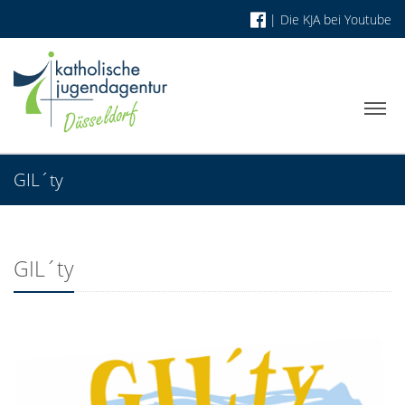
|
Die KJA bei Youtube
GIL´ty
GIL´ty